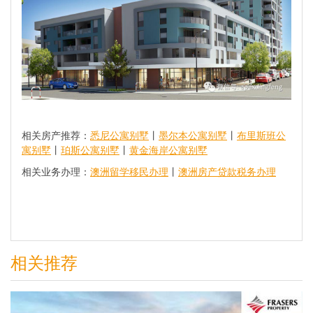
相关房产推荐：
悉尼公寓别墅
丨
墨尔本公寓别墅
丨
布里斯班公
寓别墅
丨
珀斯公寓别墅
丨
黄金海岸公寓别墅
相关业务办理：
澳洲留学移民办理
丨
澳洲房产贷款税务办理
相关推荐