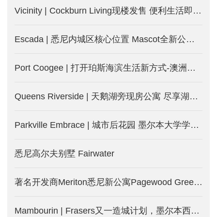
Vicinity | Cockburn Living现楼发售 便利生活即日起-澳洲珀斯新楼盘
Escada | 悉尼内城区核心位置 Mascot全新公寓-澳洲悉尼新楼盘
Port Coogee | 打开珀斯海滨生活新方式-澳洲珀斯新楼盘
Queens Riverside | 天鹅湖旁现房公寓 尽享湖边度假式生活-澳洲珀斯新楼盘
Parkville Embrace | 城市后花园 墨尔本大学学区房 投资自住两相宜
悉尼高尔夫别墅 Fairwater
著名开发商Meriton悉尼新公寓Pagewood Green，2.5公里即达NSW大学
Mambourin | Frasers又一造城计划，墨尔本西区土地房屋套餐，等你来-墨尔本新房产出售