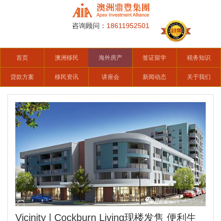
咨询顾问：
18611952501
首页
澳洲移民
海外房产
签证留学
税务知识
贷款方案
移民资讯
讲座会
新闻动态
关于我们
Vicinity | Cockburn Living现楼发售 便利生