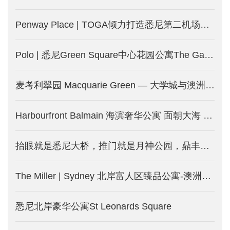
Penway Place | TOGA倾力打造悉尼第二机场附近精品公寓 步达地铁-澳洲悉尼新楼盘发售中
Polo | 悉尼Green Square中心花园公寓The Gallery新一期-澳洲悉尼新房产发售中
麦考利翠园 Macquarie Green — 大学城与澳洲硅谷旁的绿色生活-澳洲悉尼新房产出售中
Harbourfront Balmain 海滨奢华公寓 面朝大海 春暖花开-澳洲悉尼新楼盘开售中
抬眼就是悉尼大桥，推门就是月神公园，鼎丰巨献- Milsons Point地标，荣耀现世
The Miller | Sydney 北岸富人区臻品公寓-澳洲悉尼新楼盘出售中
悉尼北岸豪华公寓St Leonards Square