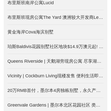
布里斯班南岸公寓Lucid
布里斯班现房公寓The Yard 澳洲较大开发商Lendlease打造
黄金海岸Cova海滨别墅
珀斯Baldivis花园别墅社区地块$14.9万澳元起! 土地别墅套餐$31.9万澳元起！租金回报达5%! 均免海外人士附加税！
Queens Riverside | 天鹅湖旁现房公寓 尽享湖边度假式生活
Vicinity | Cockburn Living现楼发售 便利生活即日起
20万RMB首付，墨尔本4房独栋别墅，永久产权的土地
Greenvale Gardens | 墨尔本北区花园社区 类型丰富包含独栋别墅和独立地块 配套完善 生活便利