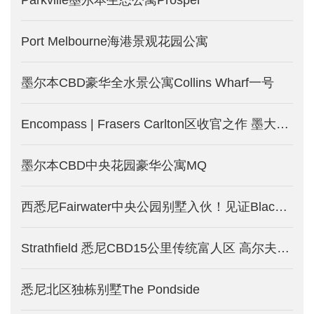
Port Melbourne海港景观花园公寓
墨尔本CBD豪华全水景公寓Collins Wharf一号
Encompass | Frasers Carlton区收官之作 墨大学区房-墨尔本新楼盘发售
墨尔本CBD中央花园豪华公寓MQ
西悉尼Fairwater中央公园别墅入伙！见证Blacktown大不同！少量现房限时优惠！
Strathfield 悉尼CBD15公里传统富人区 高尔夫中的别墅-悉尼新房产出售中
悉尼北区独栋别墅The Pondside