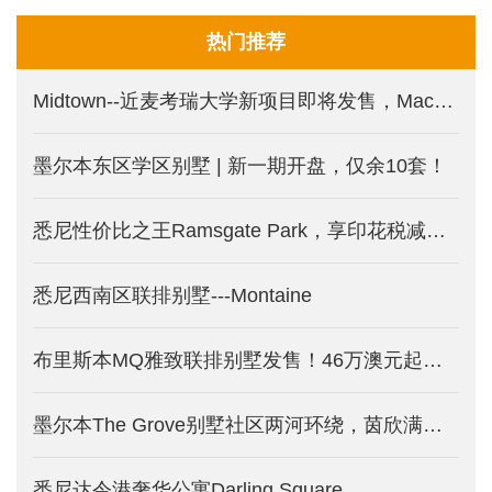
热门推荐
Midtown--近麦考瑞大学新项目即将发售，Macquarie Park 印花税减免新盘
墨尔本东区学区别墅 | 新一期开盘，仅余10套！
悉尼性价比之王Ramsgate Park，享印花税减免的三面环水公寓。
悉尼西南区联排别墅---Montaine
布里斯本MQ雅致联排别墅发售！46万澳元起受年轻中产热捧！
墨尔本The Grove别墅社区两河环绕，茵欣满载！全新规划，新一期别墅发售！
悉尼达令港奢华公寓Darling Square