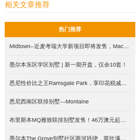
相关文章推荐
热门推荐
Midtown--近麦考瑞大学新项目即将发售，Macquarie Park 印花税减免新盘
墨尔本东区学区别墅 | 新一期开盘，仅余10套！
悉尼性价比之王Ramsgate Park，享印花税减免的三面环水公寓。
悉尼西南区联排别墅---Montaine
布里斯本MQ雅致联排别墅发售！46万澳元起受年轻中产热捧！
墨尔本The Grove别墅社区两河环绕，茵欣满载！全新规划，新一期别墅发售！