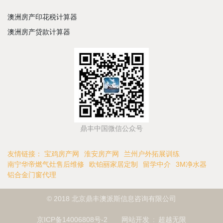
澳洲房产印花税计算器
澳洲房产贷款计算器
鼎丰中国微信公众号
友情链接：
宝鸡房产网
淮安房产网
兰州户外拓展训练
南宁华帝燃气灶售后维修
欧铂丽家居定制
留学中介
3M净水器
铝合金门窗代理
© 2018 北京鼎丰澳派斯信息咨询有限公司
京ICP备14006808号-2
网站开发
:
超越无限