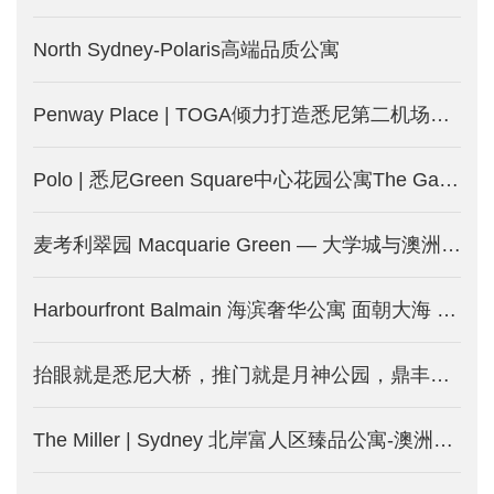
North Sydney-Polaris高端品质公寓
Penway Place | TOGA倾力打造悉尼第二机场附近精品公寓 步达地铁-澳洲悉尼新楼盘发售中
Polo | 悉尼Green Square中心花园公寓The Gallery新一期-澳洲悉尼新房产发售中
麦考利翠园 Macquarie Green — 大学城与澳洲硅谷旁的绿色生活-澳洲悉尼新房产出售中
Harbourfront Balmain 海滨奢华公寓 面朝大海 春暖花开-澳洲悉尼新楼盘开售中
抬眼就是悉尼大桥，推门就是月神公园，鼎丰巨献- Milsons Point地标，荣耀现世
The Miller | Sydney 北岸富人区臻品公寓-澳洲悉尼新楼盘出售中