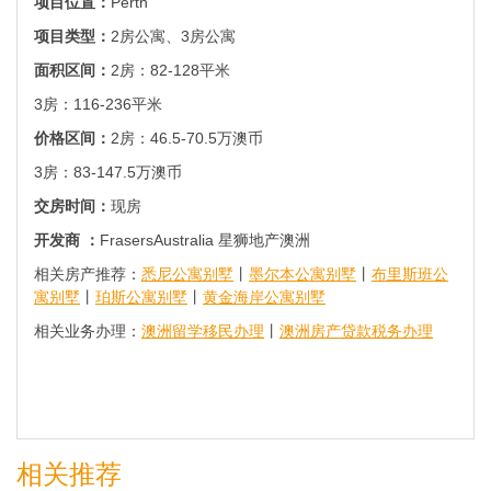
项目位置：
Perth
项目类型：
2房公寓、3房公寓
面积区间：
2房：82-128平米
3房：116-236平米
价格区间：
2房：46.5-70.5万澳币
3房：83-147.5万澳币
交房时间：
现房
开发商 ：
FrasersAustralia 星狮地产澳洲
相关房产推荐：
悉尼公寓别墅
丨
墨尔本公寓别墅
丨
布里斯班公
寓别墅
丨
珀斯公寓别墅
丨
黄金海岸公寓别墅
相关业务办理：
澳洲留学移民办理
丨
澳洲房产贷款税务办理
相关推荐