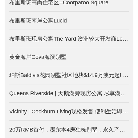
布里斯班高尚住宅区--Coorparoo Square
布里斯班南岸公寓Lucid
布里斯班现房公寓The Yard 澳洲较大开发商Lendlease打造
黄金海岸Cova海滨别墅
珀斯Baldivis花园别墅社区地块$14.9万澳元起! 土地别墅套餐$31.9万澳元起！租金回报达5%! 均免海外人士附加税！
Queens Riverside | 天鹅湖旁现房公寓 尽享湖边度假式生活
Vicinity | Cockburn Living现楼发售 便利生活即日起
20万RMB首付，墨尔本4房独栋别墅，永久产权的土地