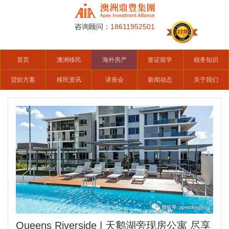
咨询顾问：
18611952501
首页
澳洲移民
海外房产
签证留学
税务知识
贷款方案
移民资讯
讲座会
新闻动态
关于我们
Queens Riverside | 天鹅湖旁现房公寓 尽享