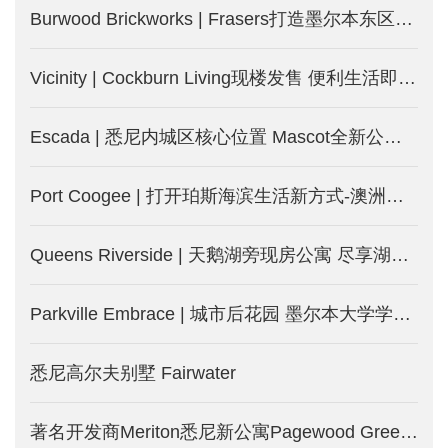
Burwood Brickworks | Frasers打造墨尔本东区Burwood城中城-墨尔本新楼盘发售
Vicinity | Cockburn Living现楼发售 便利生活即日起-澳洲珀斯新楼盘
Escada | 悉尼内城区核心位置 Mascot全新公寓-澳洲悉尼新楼盘
Port Coogee | 打开珀斯海滨生活新方式-澳洲珀斯新楼盘
Queens Riverside | 天鹅湖旁现房公寓 尽享湖边度假式生活-澳洲珀斯新楼盘
Parkville Embrace | 城市后花园 墨尔本大学学区房 投资自住两相宜
悉尼高尔夫别墅 Fairwater
著名开发商Meriton悉尼新公寓Pagewood Green，2.5公里即达NSW大学