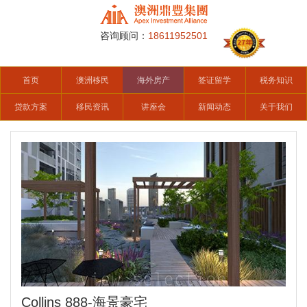
咨询顾问：
18611952501
首页
澳洲移民
海外房产
签证留学
税务知识
贷款方案
移民资讯
讲座会
新闻动态
关于我们
Collins 888-海景豪宅