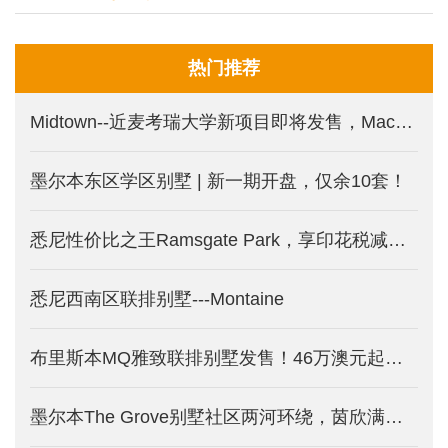
热门推荐
Midtown--近麦考瑞大学新项目即将发售，Macquarie Park 印花税减免新盘
墨尔本东区学区别墅 | 新一期开盘，仅余10套！
悉尼性价比之王Ramsgate Park，享印花税减免的三面环水公寓。
悉尼西南区联排别墅---Montaine
布里斯本MQ雅致联排别墅发售！46万澳元起受年轻中产热捧！
墨尔本The Grove别墅社区两河环绕，茵欣满载！全新规划，新一期别墅发售！