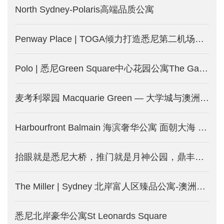
North Sydney-Polaris高端品质公寓
Penway Place | TOGA倾力打造悉尼第二机场附近精品公寓 步达地铁-澳洲悉尼新楼盘发售中
Polo | 悉尼Green Square中心花园公寓The Gallery新一期-澳洲悉尼新房产发售中
麦考利翠园 Macquarie Green — 大学城与澳洲硅谷旁的绿色生活-澳洲悉尼新房产出售中
Harbourfront Balmain 海滨奢华公寓 面朝大海 春暖花开-澳洲悉尼新楼盘开售中
抬眼就是悉尼大桥，推门就是月神公园，鼎丰巨献- Milsons Point地标，荣耀现世
The Miller | Sydney 北岸富人区臻品公寓-澳洲悉尼新楼盘出售中
悉尼北岸豪华公寓St Leonards Square