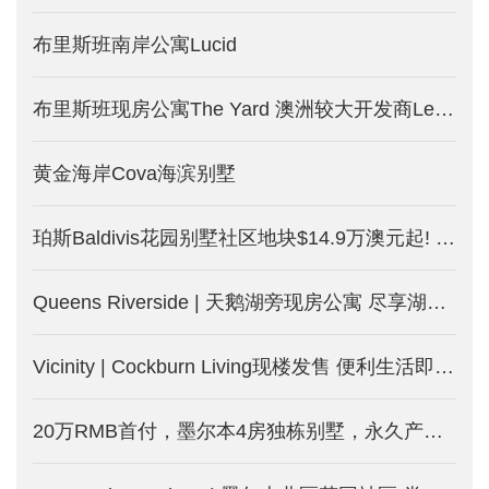
布里斯班南岸公寓Lucid
布里斯班现房公寓The Yard 澳洲较大开发商Lendlease打造
黄金海岸Cova海滨别墅
珀斯Baldivis花园别墅社区地块$14.9万澳元起! 土地别墅套餐$31.9万澳元起！租金回报达5%! 均免海外人士附加税！
Queens Riverside | 天鹅湖旁现房公寓 尽享湖边度假式生活
Vicinity | Cockburn Living现楼发售 便利生活即日起
20万RMB首付，墨尔本4房独栋别墅，永久产权的土地