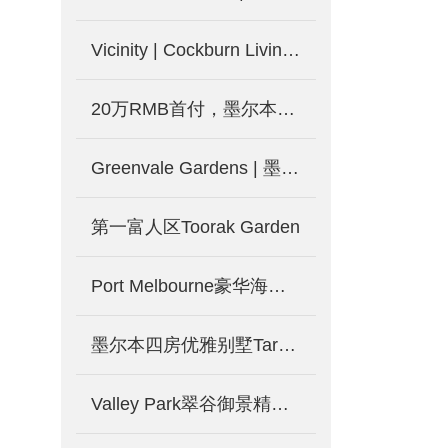
Vicinity | Cockburn Living现楼发售 便利生活即日起
20万RMB首付，墨尔本4房独栋别墅，永久产权的土地
Greenvale Gardens | 墨尔本北区花园社区 类型丰富包含独栋别墅和独立地块 配套完善 生活便利
第一富人区Toorak Garden
Port Melbourne豪华海港别墅
墨尔本四房优雅别墅Tarneit
Valley Park翠谷御景精致别墅