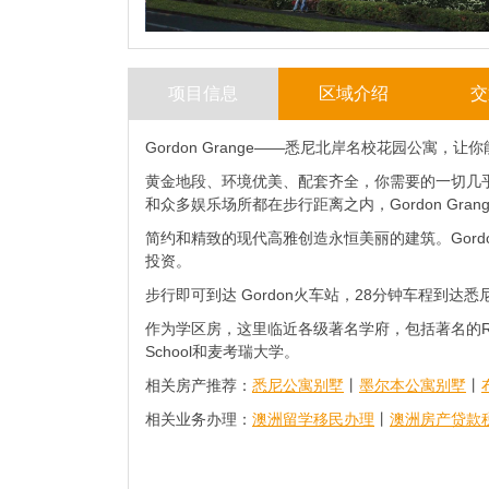
项目信息
区域介绍
交
Gordon Grange——悉尼北岸名校花园公寓，
黄金地段、环境优美、配套齐全，你需要的一切几
和众多娱乐场所都在步行距离之内，Gordon Gra
简约和精致的现代高雅创造永恒美丽的建筑。Gord
投资。
步行即可到达 Gordon火车站，28分钟车程到达悉尼
作为学区房，这里临近各级著名学府，包括著名的Ravenswood, Kno
School和麦考瑞大学。
相关房产推荐：
悉尼公寓别墅
丨
墨尔本公寓别墅
丨
相关业务办理：
澳洲留学移民办理
丨
澳洲房产贷款