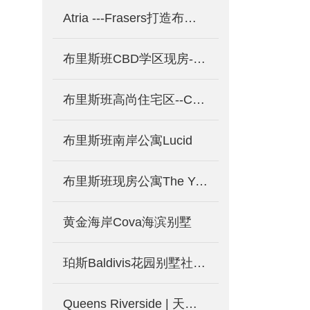
Atria ---Frasers打造布里斯班邻水公寓
布里斯班CBD学区现房-The Green
布里斯班高尚住宅区--Coorparoo Square
布里斯班南岸公寓Lucid
布里斯班现房公寓The Yard 澳洲较大开发商Lendlease打造
黄金海岸Cova海滨别墅
珀斯Baldivis花园别墅社区地块$14.9万澳元起! 土地别墅套餐$31.9万澳元起！租金回报达5%! 均免海外人士附加税！
Queens Riverside | 天鹅湖旁现房公寓 尽享湖边度假式生活