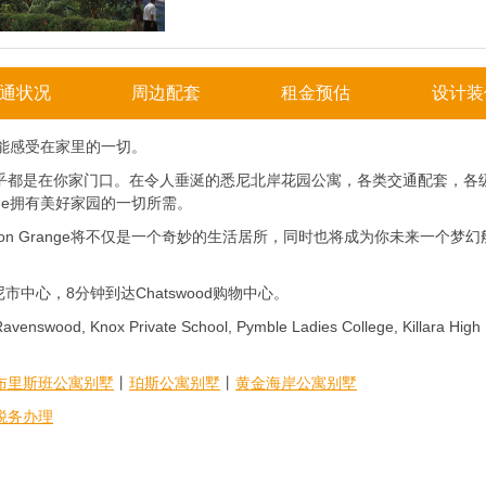
通状况
周边配套
租金预估
设计装
让你能感受在家里的一切。
乎都是在你家门口。在令人垂涎的悉尼北岸花园公寓，各类交通配套，各
nge拥有美好家园的一切所需。
on Grange将不仅是一个奇妙的生活居所，同时也将成为你未来一个梦幻
市中心，8分钟到达Chatswood购物中心。
x Private School, Pymble Ladies College, Killara High
布里斯班公寓别墅
丨
珀斯公寓别墅
丨
黄金海岸公寓别墅
税务办理