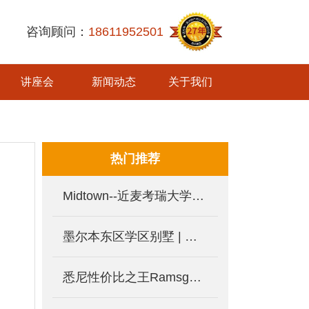
咨询顾问：
18611952501
讲座会
新闻动态
关于我们
热门推荐
Midtown--近麦考瑞大学新项目即将发售，Macquarie Park 印花税减免新盘
墨尔本东区学区别墅 | 新一期开盘，仅余10套！
悉尼性价比之王Ramsgate Park，享印花税减免的三面环水公寓。