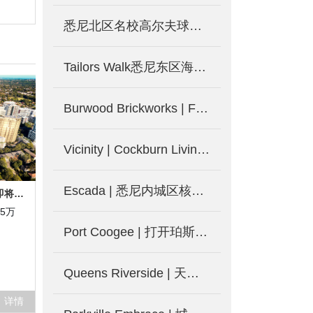
悉尼北区名校高尔夫球场别墅Le Windser
Tailors Walk悉尼东区海滨公寓别墅
Burwood Brickworks | Frasers打造墨尔本东区Burwood城中城-墨尔本新楼盘发售
Vicinity | Cockburn Living现楼发售 便利生活即日起-澳洲珀斯新楼盘
Escada | 悉尼内城区核心位置 Mascot全新公寓-澳洲悉尼新楼盘
Midtown--近麦考瑞大学新项目即将发售，Macquarie Park 印花税减免新盘
25万
Port Coogee | 打开珀斯海滨生活新方式-澳洲珀斯新楼盘
Queens Riverside | 天鹅湖旁现房公寓 尽享湖边度假式生活-澳洲珀斯新楼盘
详情