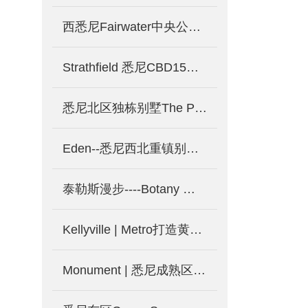
西悉尼Fairwater中央公园别墅入伙！见证Blacktown大不同！少量现房限时优惠！
Strathfield 悉尼CBD15公里传统富人区 高尔夫中的别墅-悉尼新房产出售中
悉尼北区独栋别墅The Pondside
Eden--悉尼西北重镇别墅“伊甸之园“
泰勒斯漫步----Botany 海滨庄园
Kellyville | Metro打造黄金地段 独栋别墅-澳洲悉尼新楼盘
Monument | 悉尼成熟区域Kogarah精品公寓，两房仅75万澳币起！