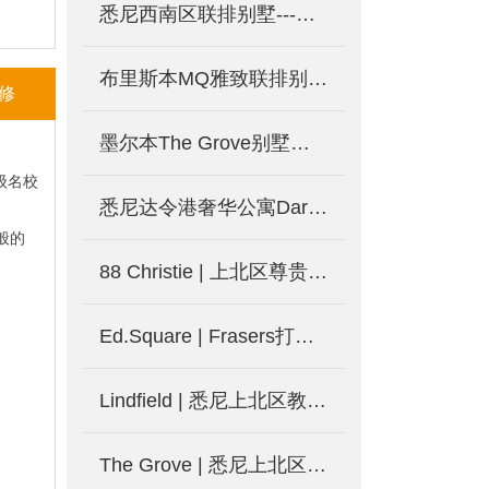
悉尼西南区联排别墅---Montaine
布里斯本MQ雅致联排别墅发售！46万澳元起受年轻中产热捧！
修
墨尔本The Grove别墅社区两河环绕，茵欣满载！全新规划，新一期别墅发售！
级名校
悉尼达令港奢华公寓Darling Square
般的
88 Christie | 上北区尊贵地段 JQZ纵享品质生活-澳洲悉尼新楼盘发售中
Ed.Square | Frasers打造悉尼西南区大型主体规划社区
Lindfield | 悉尼上北区教育重镇稀缺别墅-澳洲悉尼新楼盘
The Grove | 悉尼上北区Lindfield学区别墅 金相邸