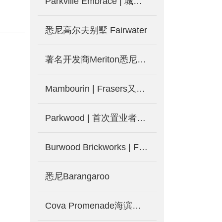
Parkville Embrace | 城市后花园 墨尔本大学学区房 投资自住两相宜
悉尼高尔夫别墅 Fairwater
著名开发商Meriton悉尼新公寓Pagewood Green，2.5公里即达NSW大学
Mambourin | Frasers又一造城计划，墨尔本西区土地房屋套餐，等你来-墨尔本新房产出售
Parkwood | 首次置业者新选择 墨尔本联排别墅火热发售-墨尔本新楼盘
Burwood Brickworks | Frasers打造墨尔本东区Burwood城中城-墨尔本新楼盘发售
悉尼Barangaroo
Cova Promenade海滨别墅和花园别墅