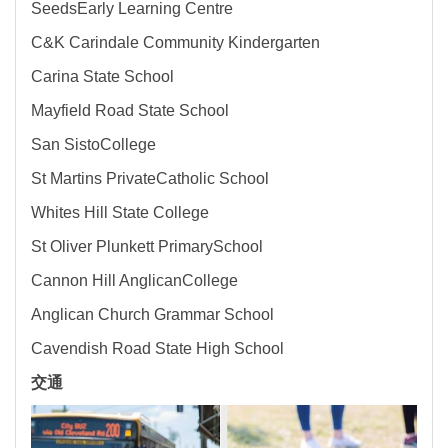
SeedsEarly Learning Centre
C&K Carindale Community Kindergarten
Carina State School
Mayfield Road State School
San SistoCollege
St Martins PrivateCatholic School
Whites Hill State College
St Oliver Plunkett PrimarySchool
Cannon Hill AnglicanCollege
Anglican Church Grammar School
Cavendish Road State High School
交通