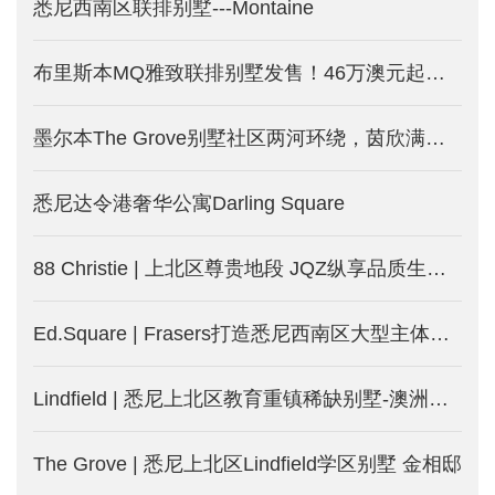
悉尼西南区联排别墅---Montaine
布里斯本MQ雅致联排别墅发售！46万澳元起受年轻中产热捧！
墨尔本The Grove别墅社区两河环绕，茵欣满载！全新规划，新一期别墅发售！
悉尼达令港奢华公寓Darling Square
88 Christie | 上北区尊贵地段 JQZ纵享品质生活-澳洲悉尼新楼盘发售中
Ed.Square | Frasers打造悉尼西南区大型主体规划社区
Lindfield | 悉尼上北区教育重镇稀缺别墅-澳洲悉尼新楼盘
The Grove | 悉尼上北区Lindfield学区别墅 金相邸