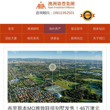
咨询顾问：
18611952501
首页
澳洲移民
海外房产
签证留学
税务知识
贷款方案
移民资讯
讲座会
新闻动态
关于我们
布里斯本MQ雅致联排别墅发售！46万澳元