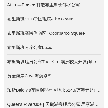
Atria ---Frasers打造布里斯班邻水公寓
布里斯班CBD学区现房-The Green
布里斯班高尚住宅区--Coorparoo Square
布里斯班南岸公寓Lucid
布里斯班现房公寓The Yard 澳洲较大开发商Lendlease打造
黄金海岸Cova海滨别墅
珀斯Baldivis花园别墅社区地块$14.9万澳元起! 土地别墅套餐$31.9万澳元起！租金回报达5%! 均免海外人士附加税！
Queens Riverside | 天鹅湖旁现房公寓 尽享湖边度假式生活