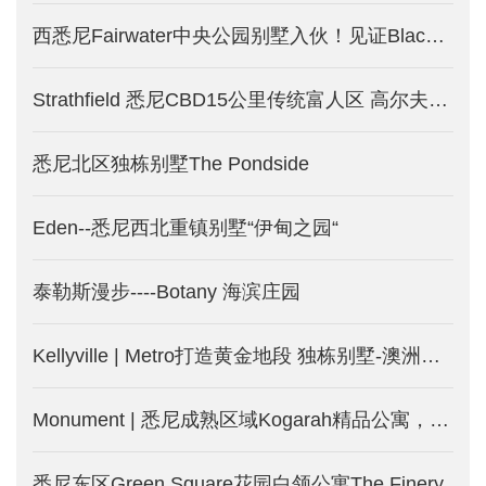
西悉尼Fairwater中央公园别墅入伙！见证Blacktown大不同！少量现房限时优惠！
Strathfield 悉尼CBD15公里传统富人区 高尔夫中的别墅-悉尼新房产出售中
悉尼北区独栋别墅The Pondside
Eden--悉尼西北重镇别墅“伊甸之园“
泰勒斯漫步----Botany 海滨庄园
Kellyville | Metro打造黄金地段 独栋别墅-澳洲悉尼新楼盘
Monument | 悉尼成熟区域Kogarah精品公寓，两房仅75万澳币起！
悉尼东区Green Square花园白领公寓The Finery