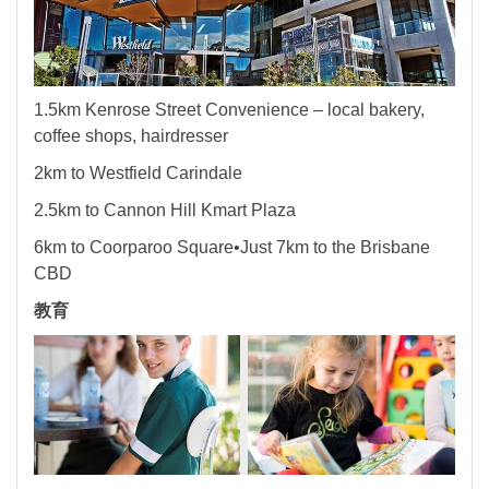
1.5km Kenrose Street Convenience – local bakery,
coffee shops, hairdresser
2km to Westfield Carindale
2.5km to Cannon Hill Kmart Plaza
6km to Coorparoo Square•Just 7km to the Brisbane
CBD
教育