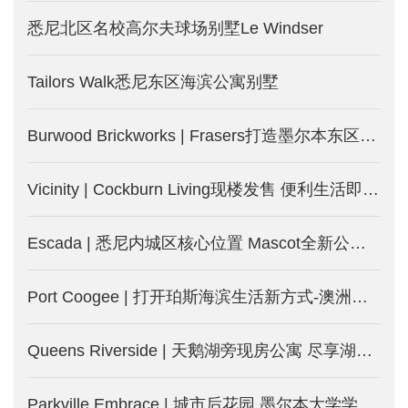
悉尼北区名校高尔夫球场别墅Le Windser
Tailors Walk悉尼东区海滨公寓别墅
Burwood Brickworks | Frasers打造墨尔本东区Burwood城中城-墨尔本新楼盘发售
Vicinity | Cockburn Living现楼发售 便利生活即日起-澳洲珀斯新楼盘
Escada | 悉尼内城区核心位置 Mascot全新公寓-澳洲悉尼新楼盘
Port Coogee | 打开珀斯海滨生活新方式-澳洲珀斯新楼盘
Queens Riverside | 天鹅湖旁现房公寓 尽享湖边度假式生活-澳洲珀斯新楼盘
Parkville Embrace | 城市后花园 墨尔本大学学区房 投资自住两相宜