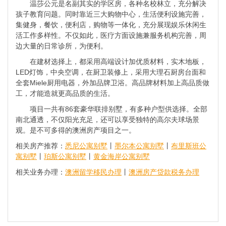
温莎公元是名副其实的学区房，各种名校林立，充分解决
孩子教育问题。同时靠近三大购物中心，生活便利设施完善，
集健身，餐饮，便利店，购物等一体化，充分展现娱乐休闲生
活工作多样性。不仅如此，医疗方面设施兼服务机构完善，周
边大量的日常诊所，为便利。
在建材选择上，都采用高端设计加优质材料，实木地板，
LED灯饰，中央空调，在厨卫装修上，采用大理石厨房台面和
全套Miele厨用电器，外加品牌卫浴。高品牌材料加上高品质做
工，才能造就更高品质的生活。
项目一共有86套豪华联排别墅，有多种户型供选择。全部
南北通透，不仅阳光充足，还可以享受独特的高尔夫球场景
观。是不可多得的澳洲房产项目之一。
相关房产推荐：
悉尼公寓别墅
丨
墨尔本公寓别墅
丨
布里斯班公
寓别墅
丨
珀斯公寓别墅
丨
黄金海岸公寓别墅
相关业务办理：
澳洲留学移民办理
丨
澳洲房产贷款税务办理