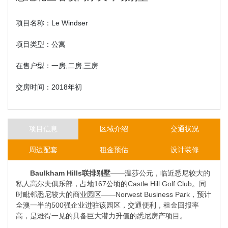
项目名称：Le Windser
项目类型：公寓
在售户型：一房,二房,三房
交房时间：2018年初
项目信息
区域介绍
交通状况
周边配套
租金预估
设计装修
Baulkham Hills联排别墅
——温莎公元，临近悉尼较大的
私人高尔夫俱乐部，占地167公顷的Castle Hill Golf Club。同
时毗邻悉尼较大的商业园区——Norwest Business Park，预计
全澳一半的500强企业进驻该园区，交通便利，租金回报率
高，是难得一见的具备巨大潜力升值的悉尼房产项目。