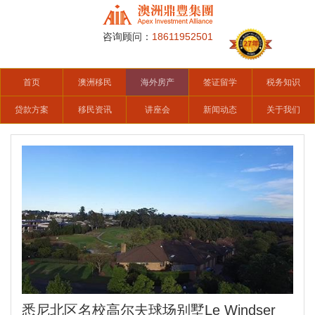
咨询顾问：
18611952501
首页
澳洲移民
海外房产
签证留学
税务知识
贷款方案
移民资讯
讲座会
新闻动态
关于我们
悉尼北区名校高尔夫球场别墅Le Windser