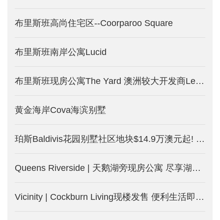
布里斯班高尚住宅区--Coorparoo Square
布里斯班南岸公寓Lucid
布里斯班现房公寓The Yard 澳洲较大开发商Lendlease打造
黄金海岸Cova海滨别墅
珀斯Baldivis花园别墅社区地块$14.9万澳元起! 土地别墅套餐$31.9万澳元起！租金回报达5%! 均免海外人士附加税！
Queens Riverside | 天鹅湖旁现房公寓 尽享湖边度假式生活
Vicinity | Cockburn Living现楼发售 便利生活即日起