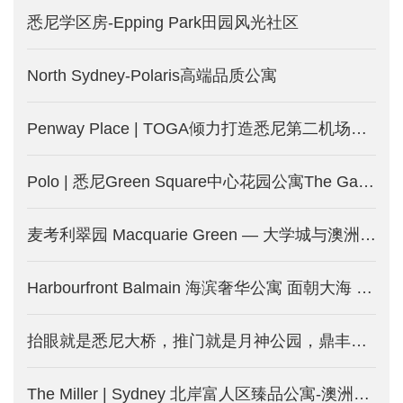
悉尼学区房-Epping Park田园风光社区
North Sydney-Polaris高端品质公寓
Penway Place | TOGA倾力打造悉尼第二机场附近精品公寓 步达地铁-澳洲悉尼新楼盘发售中
Polo | 悉尼Green Square中心花园公寓The Gallery新一期-澳洲悉尼新房产发售中
麦考利翠园 Macquarie Green — 大学城与澳洲硅谷旁的绿色生活-澳洲悉尼新房产出售中
Harbourfront Balmain 海滨奢华公寓 面朝大海 春暖花开-澳洲悉尼新楼盘开售中
抬眼就是悉尼大桥，推门就是月神公园，鼎丰巨献- Milsons Point地标，荣耀现世
The Miller | Sydney 北岸富人区臻品公寓-澳洲悉尼新楼盘出售中