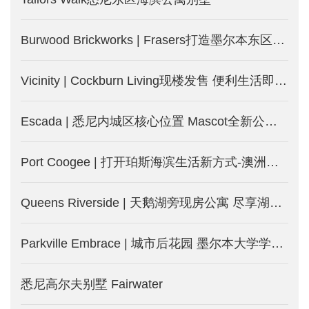
Burwood Brickworks | Frasers打造墨尔本东区Burwood城中城-墨尔本新楼盘发售
Vicinity | Cockburn Living现楼发售 便利生活即日起-澳洲珀斯新楼盘
Escada | 悉尼内城区核心位置 Mascot全新公寓-澳洲悉尼新楼盘
Port Coogee | 打开珀斯海滨生活新方式-澳洲珀斯新楼盘
Queens Riverside | 天鹅湖旁现房公寓 尽享湖边度假式生活-澳洲珀斯新楼盘
Parkville Embrace | 城市后花园 墨尔本大学学区房 投资自住两相宜
悉尼高尔夫别墅 Fairwater