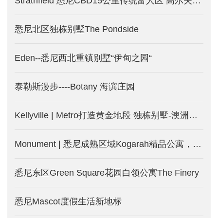
Strathfield 悉尼CBD15公里传统富人区 高尔夫中的别墅-悉尼新房产出售中
悉尼北区独栋别墅The Pondside
Eden--悉尼西北重镇别墅“伊甸之园“
泰勒斯漫步----Botany 海滨庄园
Kellyville | Metro打造黄金地段 独栋别墅-澳洲悉尼新楼盘
Monument | 悉尼成熟区域Kogarah精品公寓，两房仅75万澳币起！
悉尼东区Green Square花园白领公寓The Finery
悉尼Mascot度假生活新地标