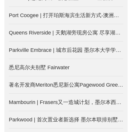
Port Coogee | 打开珀斯海滨生活新方式-澳洲珀斯新楼盘
Queens Riverside | 天鹅湖旁现房公寓 尽享湖边度假式生活-澳洲珀斯新楼盘
Parkville Embrace | 城市后花园 墨尔本大学学区房 投资自住两相宜
悉尼高尔夫别墅 Fairwater
著名开发商Meriton悉尼新公寓Pagewood Green，2.5公里即达NSW大学
Mambourin | Frasers又一造城计划，墨尔本西区土地房屋套餐，等你来-墨尔本新房产出售
Parkwood | 首次置业者新选择 墨尔本联排别墅火热发售-墨尔本新楼盘