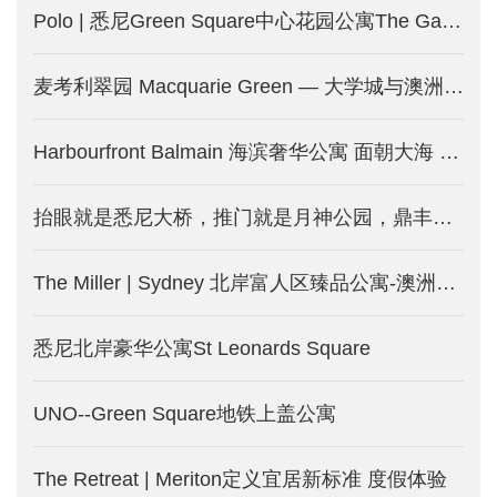
Polo | 悉尼Green Square中心花园公寓The Gallery新一期-澳洲悉尼新房产发售中
麦考利翠园 Macquarie Green — 大学城与澳洲硅谷旁的绿色生活-澳洲悉尼新房产出售中
Harbourfront Balmain 海滨奢华公寓 面朝大海 春暖花开-澳洲悉尼新楼盘开售中
抬眼就是悉尼大桥，推门就是月神公园，鼎丰巨献- Milsons Point地标，荣耀现世
The Miller | Sydney 北岸富人区臻品公寓-澳洲悉尼新楼盘出售中
悉尼北岸豪华公寓St Leonards Square
UNO--Green Square地铁上盖公寓
The Retreat | Meriton定义宜居新标准 度假体验