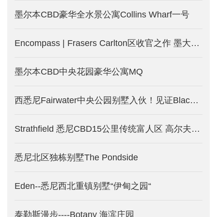
墨尔本CBD豪华全水景公寓Collins Wharf一号
Encompass | Frasers Carlton区收官之作 墨大学区房-墨尔本新楼盘发售
墨尔本CBD中央花园豪华公寓MQ
西悉尼Fairwater中央公园别墅入伙！见证Blacktown大不同！少量现房限时优惠！
Strathfield 悉尼CBD15公里传统富人区 高尔夫中的别墅-悉尼新房产出售中
悉尼北区独栋别墅The Pondside
Eden--悉尼西北重镇别墅“伊甸之园“
泰勒斯漫步----Botany 海滨庄园