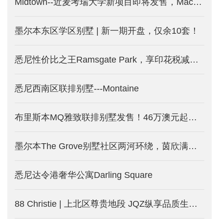
Midtown--近麦考瑞大学新项目即将发售，Macquarie Park 印花税减免新盘
墨尔本东区学区别墅 | 新一期开盘，仅余10套！
悉尼性价比之王Ramsgate Park，享印花税减免的三面环水公寓。
悉尼西南区联排别墅---Montaine
布里斯本MQ雅致联排别墅发售！46万澳元起受年轻中产热捧！
墨尔本The Grove别墅社区两河环绕，茵欣满载！全新规划，新一期别墅发售！
悉尼达令港奢华公寓Darling Square
88 Christie | 上北区尊贵地段 JQZ纵享品质生活-澳洲悉尼新楼盘发售中