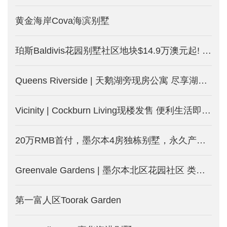
黄金海岸Cova海滨别墅
珀斯Baldivis花园别墅社区地块$14.9万澳元起! 土地别墅套餐$31.9万澳元起！租金回报达5%! 均免海外人士附加税！
Queens Riverside | 天鹅湖旁现房公寓 尽享湖边度假式生活
Vicinity | Cockburn Living现楼发售 便利生活即日起
20万RMB首付，墨尔本4房独栋别墅，永久产权的土地
Greenvale Gardens | 墨尔本北区花园社区 类型丰富包含独栋别墅和独立地块 配套完善 生活便利
第一富人区Toorak Garden