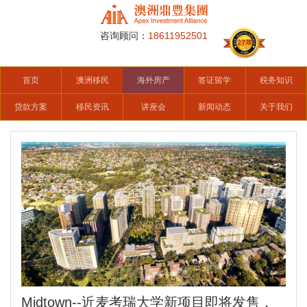
咨询顾问：
18611952501
首页
澳洲移民
海外房产
签证留学
税务知识
贷款方案
移民资讯
讲座会
新闻动态
关于我们
Midtown--近麦考瑞大学新项目即将发售，