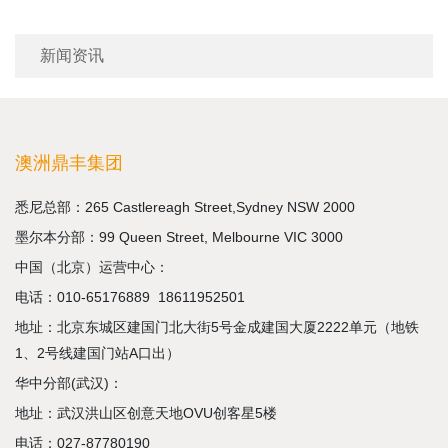
新闻资讯
澳洲鼎丰集团
悉尼总部：265 Castlereagh Street,Sydney NSW 2000
墨尔本分部：99 Queen Street, Melbourne VIC 3000
中国（北京）运营中心：
电话：
010-65176889
18611952501
地址：北京东城区建国门北大街5号金成建国大厦2222单元（地铁
1、2号线建国门站A口出）
华中分部(武汉)：
地址：武汉洪山区创意天地OVU创客星5楼
电话：027-87780190