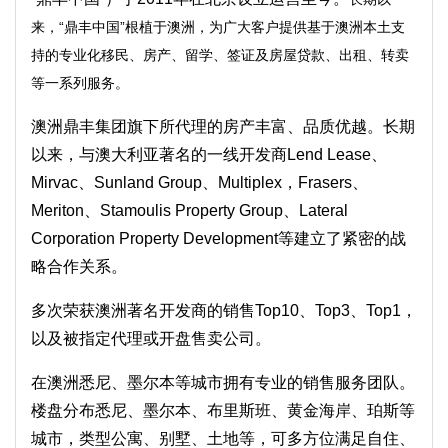
来，“鼎丰中国”根植于澳洲，为广大客户提供基于澳洲本土支
持的专业化移民、房产、留学、签证及房屋贷款、出租、转卖
等一系列服务。
澳洲鼎丰集团旗下所代理的房产丰富、品质优越。长期
以来，与澳大利亚著名的一线开发商Lend Lease、
Mirvac、Sunland Group、Multiplex，Frasers、
Meriton、Stamoulis Property Group、Lateral
Corporation Property Development等建立了紧密的战
略合作关系。
多次荣获澳洲著名开发商的销售Top10、Top3、Top1，
以及被指定代理或开盘售卖公司。
在澳洲悉尼、墨尔本等城市拥有专业的销售服务团队。
楼盘分布悉尼、墨尔本、布里斯班、黄金海岸、珀斯等
城市，类型公寓、别墅、土地等，可多方位满足自住、