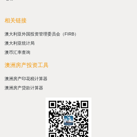
相关链接
澳大利亚外国投资管理委员会（FIRB）
澳大利亚统计局
澳币汇率查询
澳洲房产投资工具
澳洲房产印花税计算器
澳洲房产贷款计算器