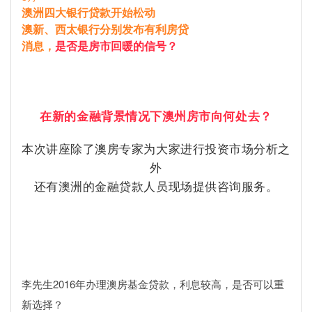
澳洲四大银行贷款开始松动
澳新、西太银行分别发布有利房贷
消息，
是否是房市回暖的信号？
在新的金融背景情况下澳州房市向何处去？
本次讲座除了澳房专家为大家进行投资市场分析之
外
还有澳洲的金融贷款人员现场提供咨询服务。
李先生2016年办理澳房基金贷款，利息较高，是否可以重
新选择？