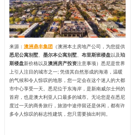
来源：
澳洲鼎丰集团
（澳洲本土房地产公司，为您提供
悉尼公寓别墅
、
墨尔本公寓别墅
、
布里斯班楼盘
以及
珀
斯楼盘
新价格以及
澳洲房产投资
注意事项）
悉尼是世界
上引人注目的城市之一; 凭借其自然形成的海港，温暖
的气候和令人惊叹的地形，您一定会在这个迷人的大都
市中心享受一天。悉尼位于东海岸，是新南威尔士州的
首府，也是澳大利亚人口最多的城市。无论您是在悉尼
度过一天的商务旅行，旅游中途停留还是休闲，都有许
多令人惊叹的标志性建筑，您只需要抽出时间。