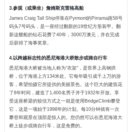
3.参观（或乘坐）詹姆斯克雷格高船
James Craig Tall Ship停靠在Pyrmont的Pirrama路58号
码头7号码头，是一座经过翻新的19世纪方形装甲。翻
新这艘船的钻石花费了40年，3000万澳元，并在完成
后获得了海事奖章。
4.以跨越标志性的悉尼海港大桥散步或骑自行车
悉尼海港大桥被当地人称为“衣架”，是世界上高钢拱
桥，位于海港上方134米处。它每年吸引成千上万的游
客，希望拍摄它所提供的美丽景色。这个巨大的建筑花
了8年时间，建造了1,400名男子并于1932年开放。享
受这座桥梁的较佳方式之一就是使用BridgeClimb攀登
它，这是一项始于1998年的计划。每10分钟就有一次
攀登和观景在顶部是惊人的。您仍然可以在悉尼海港大
桥上徒步或骑自行车，这是免费的。