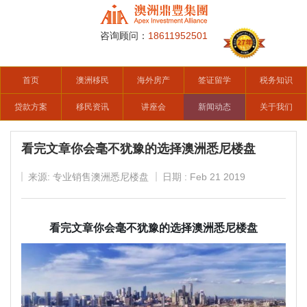
咨询顾问：
18611952501
首页
澳洲移民
海外房产
签证留学
税务知识
贷款方案
移民资讯
讲座会
新闻动态
关于我们
看完文章你会毫不犹豫的选择澳洲悉尼楼盘
来源: 专业销售澳洲悉尼楼盘
日期 : Feb 21 2019
看完文章你会毫不犹豫的选择澳洲悉尼楼盘