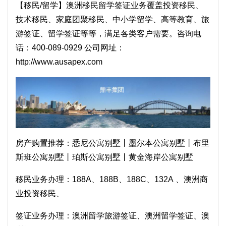
【移民/留学】澳洲移民留学签证业务覆盖投资移民、
技术移民、家庭团聚移民、中小学留学、高等教育、旅
游签证、留学签证等等，满足各类客户需要。咨询电
话：400-089-0929 公司网址：
http://www.ausapex.com
房产购置推荐：
悉尼公寓别墅
丨
墨尔本公寓别墅
丨
布里
斯班公寓别墅
丨
珀斯公寓别墅
丨
黄金海岸公寓别墅
移民业务办理：
188A
、
188B
、
188C
、
132A
、
澳洲商
业投资移民
、
签证业务办理：
澳洲留学旅游签证
、
澳洲留学签证
、
澳