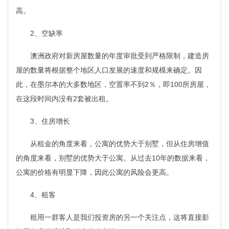
高。
2、空缺率
澳洲政府对新房屋数量的年度审批受到严格限制，建造房
屋的数量将根据整个地区人口发展的速度和规模来确定。因
此，在墨尔本的大多数地区，空置率不到2％，即100所房屋，
在这段时间内没有2套被出租。
3、住房增长
从租金的角度来看，公寓的优势大于别墅，但从住房增值
的角度来看，别墅的优势大于公寓。从过去10年的数据来看，
公寓的价格有明显下降，因此公寓的风险会更高。
4、租客
租用一群客人是我们投资房的另一个关注点，这将直接影