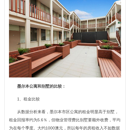
墨尔本公寓和别墅的比较：
1、租金比较
从数据分析来看，墨尔本市区公寓的租金明显高于别墅，
租金回报率约为5.6％，但物业管理费比别墅要额外收费，平均
为在每个季度。大约1000澳元，所以每年的房租收入不如数据