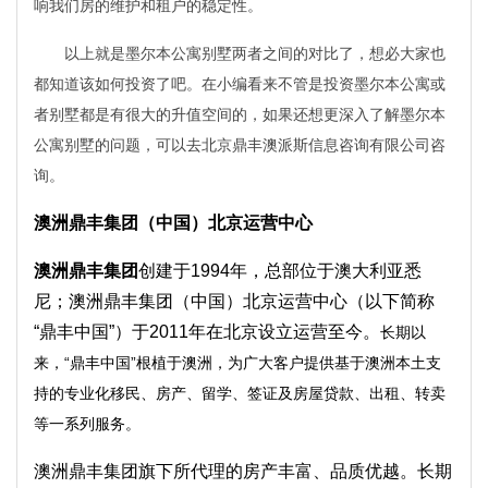
响我们房的维护和租户的稳定性。
以上就是墨尔本公寓别墅两者之间的对比了，想必大家也
都知道该如何投资了吧。在小编看来不管是投资墨尔本公寓或
者别墅都是有很大的升值空间的，如果还想更深入了解墨尔本
公寓别墅的问题，可以去北京鼎丰澳派斯信息咨询有限公司咨
询。
澳洲鼎丰集团（中国）北京运营中心
澳洲鼎丰集团
创建于1994年，总部位于澳大利亚悉
尼；澳洲鼎丰集团（中国）北京运营中心（以下简称
“鼎丰中国”）于2011年在北京设立运营至今。
长期以
来，“鼎丰中国”根植于澳洲，为广大客户提供基于澳洲本土支
持的专业化移民、房产、留学、签证及房屋贷款、出租、转卖
等一系列服务。
澳洲鼎丰集团旗下所代理的房产丰富、品质优越。长期