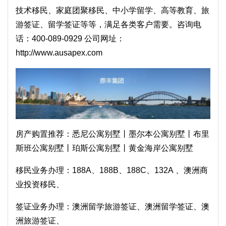
技术移民、家庭团聚移民、中小学留学、高等教育、旅
游签证、留学签证等等，满足各类客户需要。咨询电
话：400-089-0929 公司网址：
http://www.ausapex.com
房产购置推荐：
悉尼公寓别墅
丨
墨尔本公寓别墅
丨
布里
斯班公寓别墅
丨
珀斯公寓别墅
丨
黄金海岸公寓别墅
移民业务办理：
188A
、
188B
、
188C
、
132A
、
澳洲商
业投资移民
、
签证业务办理：
澳洲留学旅游签证
、
澳洲留学签证
、
澳
洲旅游签证
、