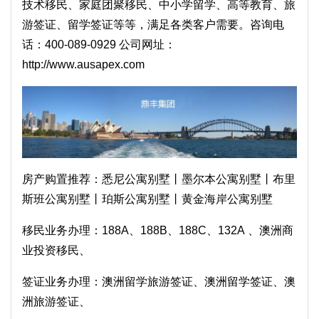
技术移民、家庭团聚移民、中小学留学、高等教育、旅
游签证、留学签证等等，满足各类客户需要。咨询电
话：400-089-0929 公司网址：
http://www.ausapex.com
房产购置推荐：
悉尼公寓别墅
丨
墨尔本公寓别墅
丨
布里
斯班公寓别墅
丨
珀斯公寓别墅
丨
黄金海岸公寓别墅
移民业务办理：
188A
、
188B
、
188C
、
132A
、
澳洲商
业投资移民
、
签证业务办理：
澳洲留学旅游签证
、
澳洲留学签证
、
澳
洲旅游签证
、