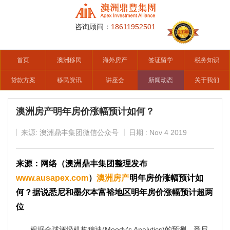
咨询顾问：
18611952501
首页
澳洲移民
海外房产
签证留学
税务知识
贷款方案
移民资讯
讲座会
新闻动态
关于我们
澳洲房产明年房价涨幅预计如何？
来源: 澳洲鼎丰集团微信公众号
日期 : Nov 4 2019
来源：网络（澳洲鼎丰集团整理发布
www.ausapex.com
）
澳洲房产
明年房价涨幅预计如
何？据说悉尼和墨尔本富裕地区明年房价涨幅预计超两
位
根据全球评级机构穆迪(Moody's Analytics)的预测，悉尼