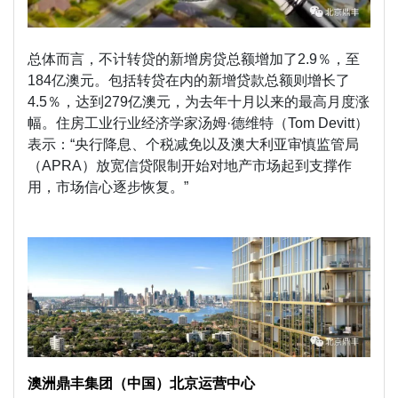
总体而言，不计转贷的新增房贷总额增加了2.9％，至
184亿澳元。包括转贷在内的新增贷款总额则增长了
4.5％，达到279亿澳元，为去年十月以来的最高月度涨
幅。住房工业行业经济学家汤姆·德维特（Tom Devitt）
表示：“央行降息、个税减免以及澳大利亚审慎监管局
（APRA）放宽信贷限制开始对地产市场起到支撑作
用，市场信心逐步恢复。”
澳洲鼎丰集团（中国）北京运营中心