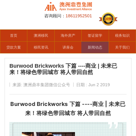
咨询顾问：
18611952501
首页
澳洲移民
海外房产
签证留学
税务知识
贷款方案
移民资讯
讲座会
新闻动态
关于我们
Burwood Brickworks 下篇 ----商业 | 未来已
来！将绿色带回城市 将人带回自然
来源: 澳洲鼎丰集团微信公众号
日期 : Jun 2 2019
Burwood Brickworks 下篇 ----商业 | 未来已
来！将绿色带回城市 将人带回自然