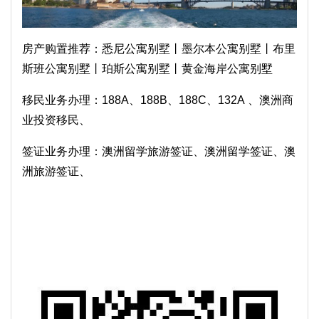
房产购置推荐：
悉尼公寓别墅
丨
墨尔本公寓别墅
丨
布里
斯班公寓别墅
丨
珀斯公寓别墅
丨
黄金海岸公寓别墅
移民业务办理：
188A
、
188B
、
188C
、
132A
、
澳洲商
业投资移民
、
签证业务办理：
澳洲留学旅游签证
、
澳洲留学签证
、
澳
洲旅游签证
、